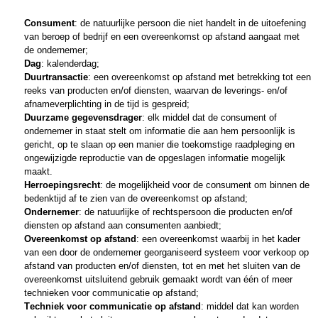
Consument
: de natuurlijke persoon die niet handelt in de uitoefening 
van beroep of bedrijf en een overeenkomst op afstand aangaat met 
de ondernemer;
Dag
: kalenderdag;
Duurtransactie
: een overeenkomst op afstand met betrekking tot een 
reeks van producten en/of diensten, waarvan de leverings- en/of 
afnameverplichting in de tijd is gespreid;
Duurzame gegevensdrager
: elk middel dat de consument of 
ondernemer in staat stelt om informatie die aan hem persoonlijk is 
gericht, op te slaan op een manier die toekomstige raadpleging en 
ongewijzigde reproductie van de opgeslagen informatie mogelijk 
maakt.
Herroepingsrecht
: de mogelijkheid voor de consument om binnen de 
bedenktijd af te zien van de overeenkomst op afstand;
Ondernemer
: de natuurlijke of rechtspersoon die producten en/of 
diensten op afstand aan consumenten aanbiedt;
Overeenkomst op afstand
: een overeenkomst waarbij in het kader 
van een door de ondernemer georganiseerd systeem voor verkoop op 
afstand van producten en/of diensten, tot en met het sluiten van de 
overeenkomst uitsluitend gebruik gemaakt wordt van één of meer 
technieken voor communicatie op afstand;
Techniek voor communicatie op afstand
: middel dat kan worden 