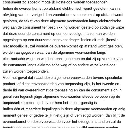
consument zo spoedig mogelijk kosteloos worden toegezonden.
Indien de overeenkomst op afstand elektronisch wordt gesloten, kan in 
afwijking van het vorige lid en voordat de overeenkomst op afstand wordt 
gesloten, de tekst van deze algemene voorwaarden langs elektronische 
weg aan de consument ter beschikking worden gesteld op zodanige wijze 
dat deze door de consument op een eenvoudige manier kan worden 
opgeslagen op een duurzame gegevensdrager. Indien dit redelijkerwijs 
niet mogelijk is, zal voordat de overeenkomst op afstand wordt gesloten, 
worden aangegeven waar van de algemene voorwaarden langs 
elektronische weg kan worden kennisgenomen en dat zij op verzoek van 
de consument langs elektronische weg of op andere wijze kosteloos 
zullen worden toegezonden.
Voor het geval dat naast deze algemene voorwaarden tevens specifieke 
product- of dienstenvoorwaarden van toepassing zijn, is het tweede en 
derde lid van overeenkomstige toepassing en kan de consument zich in 
geval van tegenstrijdige algemene voorwaarden steeds beroepen op de 
toepasselijke bepaling die voor hem het meest gunstig is.
Indien één of meerdere bepalingen in deze algemene voorwaarden op enig 
moment geheel of gedeeltelijk nietig zijn of vernietigd worden, dan blijft de 
overeenkomst en deze voorwaarden voor 
het overige in stand en zal de 
betreffende bepaling in onderling overleg onverwijld vervangen worden 