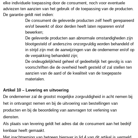
elke individuele toepassing door de consument, noch voor eventuele 
adviezen ten aanzien van het gebruik of de toepassing van de producten.
De garantie geldt niet indien:
De consument de geleverde producten zelf heeft gerepareerd 
en/of bewerkt of door derden heeft laten repareren en/of 
bewerken;
De geleverde producten aan abnormale omstandigheden zijn 
blootgesteld of anderszins onzorgvuldig worden behandeld of 
in strijd zijn met de aanwijzingen van de ondernemer en/of op 
de verpakking behandeld zijn;
De ondeugdelijkheid geheel of gedeeltelijk het gevolg is van 
voorschriften die de overheid heeft gesteld of zal stellen ten 
aanzien van de aard of de kwaliteit van de toegepaste 
materialen. 
Artikel 10 – Levering en uitvoering
De ondernemer zal de grootst mogelijke zorgvuldigheid in acht nemen bij 
het in ontvangst nemen en bij de uitvoering van bestellingen van 
producten en bij de beoordeling van aanvragen tot verlening van 
diensten.
Als plaats van levering geldt het adres dat de consument aan het bedrijf 
kenbaar heeft gemaakt.
Met inachtneming van hetgeen hierover in lid 4 van dit artikel is vermeld, 