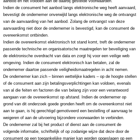
aanbod en het voldoen aan de daarbij gestelde voorwaarden.
Indien de consument het aanbod langs elektronische weg heeft aanvaard, 
bevestigt de ondernemer onverwijld langs elektronische weg de ontvangst 
van de aanvaarding van het aanbod. Zolang de ontvangst van deze 
aanvaarding niet door de ondernemer is bevestigd, kan de consument de 
overeenkomst ontbinden.
Indien de overeenkomst elektronisch tot stand komt, treft de ondernemer 
passende technische en organisatorische maatregelen ter beveiliging van 
de elektronische overdracht van data en zorgt hij voor een veilige web 
omgeving. Indien de consument elektronisch kan betalen, zal de 
ondernemer daartoe passende veiligheidsmaatregelen in acht nemen.
De ondernemer kan zich – binnen wettelijke kaders – op de hoogte stellen 
of de consument aan zijn betalingsverplichtingen kan voldoen, evenals 
van al die feiten en factoren die van belang zijn voor een verantwoord 
aangaan van de overeenkomst op afstand. Indien de ondernemer op 
grond van dit onderzoek goede gronden heeft om de overeenkomst niet 
aan te gaan, is hij gerechtigd gemotiveerd een bestelling of aanvraag te 
weigeren of aan de uitvoering bijzondere voorwaarden te verbinden.
De ondernemer zal bij het product of dienst aan de consument de 
volgende informatie, schriftelijk of op zodanige wijze dat deze door de 
consument op een toegankelijke manier kan worden opgeslagen op een 