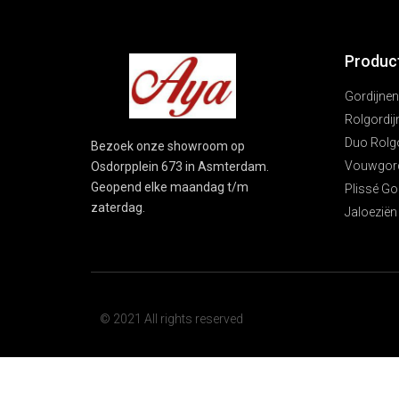
Produc
Gordijnen
Rolgordij
Duo Rolg
Bezoek onze showroom op
Vouwgord
Osdorpplein 673 in Asmterdam.
Geopend elke maandag t/m
Plissé Go
zaterdag.
Jaloeziën
© 2021 All rights reserved