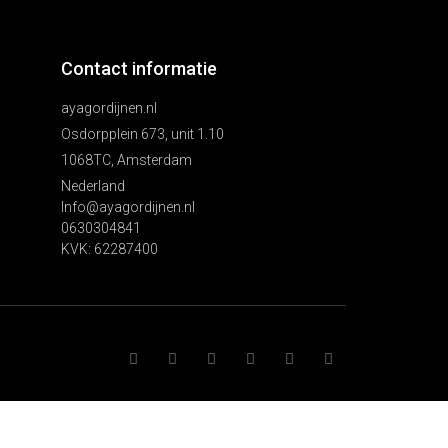
Contact informatie
ayagordijnen.nl
Osdorpplein 673, unit 1.10
1068TC, Amsterdam
Nederland
Info@ayagordijnen.nl
0630304841
KVK: 62287400