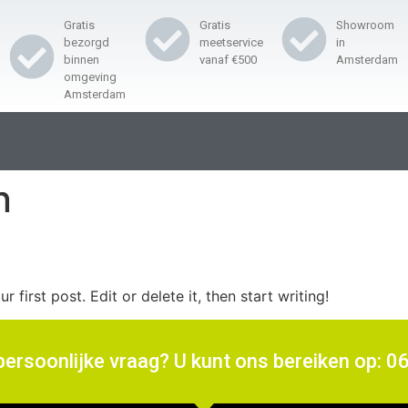
Gratis
Gratis
Showroom
bezorgd
meetservice
in
binnen
vanaf €500
Amsterdam
omgeving
Amsterdam
n
first post. Edit or delete it, then start writing!
persoonlijke vraag? U kunt ons bereiken op: 0