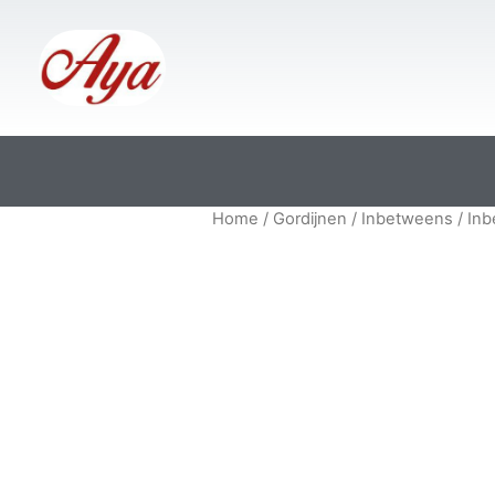
Home
/
Gordijnen
/
Inbetweens
/ In