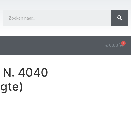
€
0,00
 N. 4040
gte)