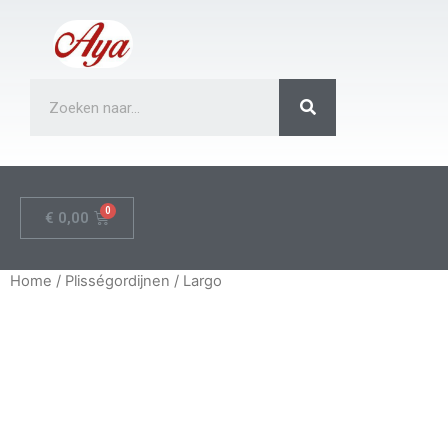
€
0,00
Home
/
Plisségordijnen
/ Largo