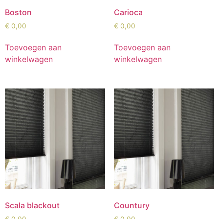
Boston
Carioca
€
0,00
€
0,00
Toevoegen aan
Toevoegen aan
winkelwagen
winkelwagen
Scala blackout
Countury
€
0,00
€
0,00