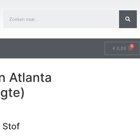
€
0,00
n Atlanta
gte)
 Stof