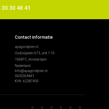
6 30 30 48 41
Contact informatie
ayagordijnen.nl
Osdorpplein 673, unit 1.10
1068TC, Amsterdam
Nederland
Info@ayagordijnen.nl
0630304841
KVK: 62287400