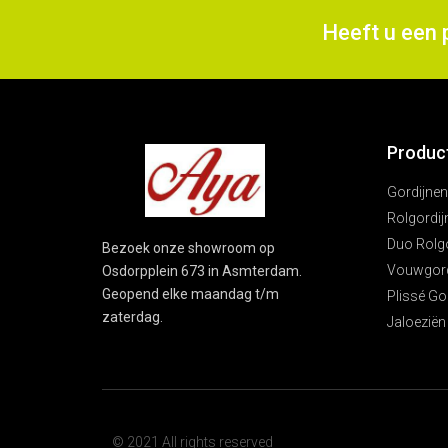
Heeft u een 
Produc
Gordijnen
Rolgordij
Duo Rolg
Bezoek onze showroom op
Vouwgord
Osdorpplein 673 in Asmterdam.
Geopend elke maandag t/m
Plissé Go
zaterdag.
Jaloeziën
© 2021 All rights reserved