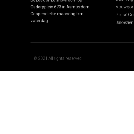
Bezoek onze showroom op
Vouwgord
Osdorpplein 673 in Asmterdam.
Geopend elke maandag t/m
Plissé Go
zaterdag.
Jaloeziën
© 2021 All rights reserved