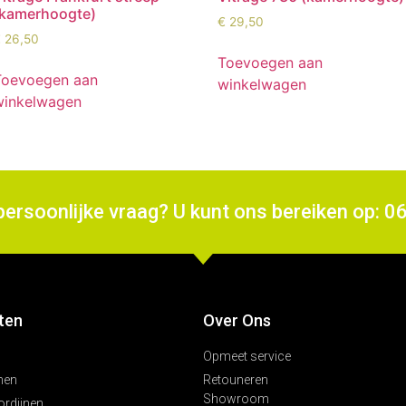
(kamerhoogte)
€
29,50
€
26,50
Toevoegen aan
Toevoegen aan
winkelwagen
winkelwagen
persoonlijke vraag? U kunt ons bereiken op: 0
ten
Over Ons
Opmeet service
nen
Retouneren
Showroom
ordijnen