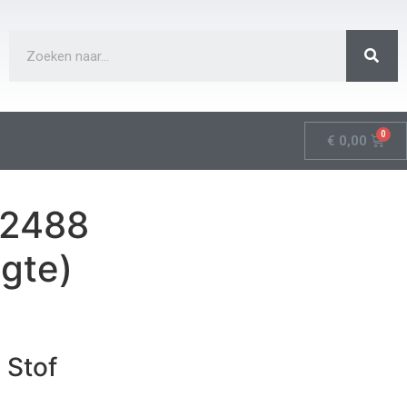
€
0,00
 2488
gte)
 Stof