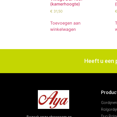
(kamerhoogte)
€
31,50
Toevoegen aan
winkelwagen
Heeft u een 
Produc
Gordijnen
Rolgordij
Duo Rolg