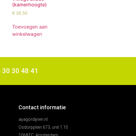
(kamerhoogte)
€
26,50
Toevoegen aan
winkelwagen
6 30 30 48 41
Contact informatie
ayagordijnen.nl
Osdorpplein 673, unit 1.10
1068TC, Amsterdam