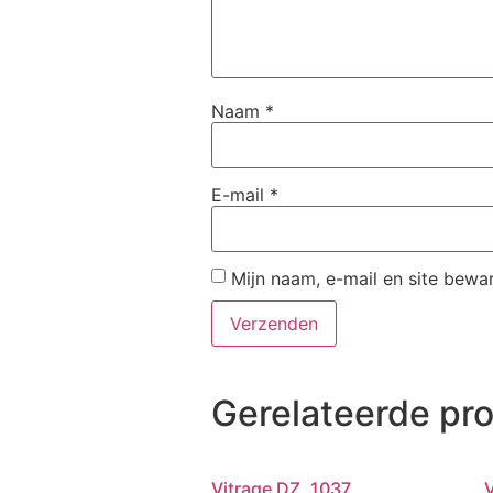
Naam
*
E-mail
*
Mijn naam, e-mail en site bewa
Gerelateerde pr
Vitrage DZ. 1037
V