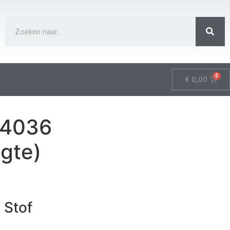
€
0,00
 4036
gte)
 Stof