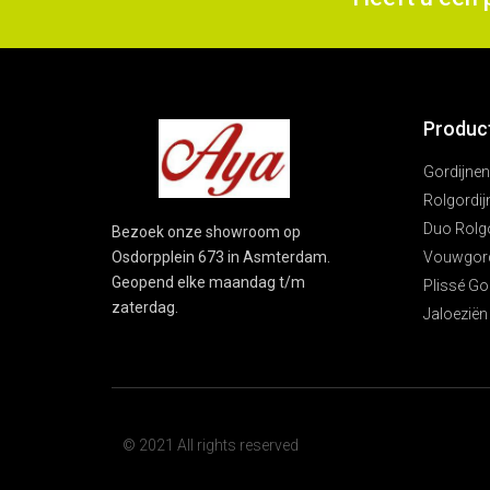
Produc
Gordijnen
Rolgordij
Duo Rolg
Bezoek onze showroom op
Vouwgord
Osdorpplein 673 in Asmterdam.
Geopend elke maandag t/m
Plissé Go
zaterdag.
Jaloeziën
© 2021 All rights reserved