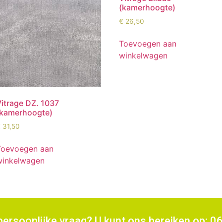
(kamerhoogte)
€
26,50
Toevoegen aan
winkelwagen
Vitrage DZ. 1037
(kamerhoogte)
€
31,50
Toevoegen aan
winkelwagen
persoonlijke vraag? U kunt ons bereiken op: 0