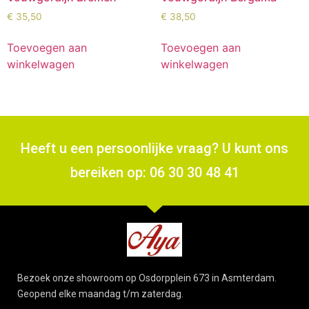
€
35,50
€
38,50
Toevoegen aan
Toevoegen aan
winkelwagen
winkelwagen
Heeft u een persoonlijke vraag? U kunt ons
bereiken op: 06 30 30 48 41
Bezoek onze showroom op Osdorpplein 673 in Asmterdam.
Geopend elke maandag t/m zaterdag.