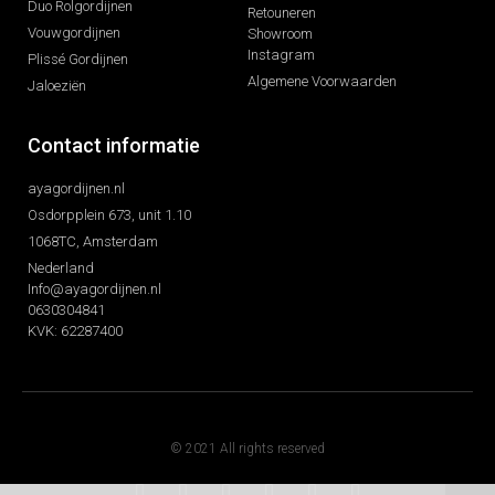
Duo Rolgordijnen
Retouneren
Vouwgordijnen
Showroom
Instagram
Plissé Gordijnen
Algemene Voorwaarden
Jaloeziën
Contact informatie
ayagordijnen.nl
Osdorpplein 673, unit 1.10
1068TC, Amsterdam
Nederland
Info@ayagordijnen.nl
0630304841
KVK: 62287400
© 2021 All rights reserved