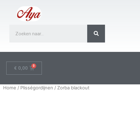
€
0,00
Home
/
Plisségordijnen
/ Zorba blackout