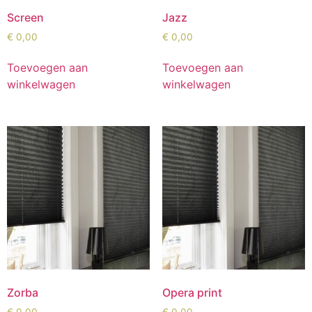
Screen
Jazz
€
0,00
€
0,00
Toevoegen aan
Toevoegen aan
winkelwagen
winkelwagen
Zorba
Opera print
€
0,00
€
0,00