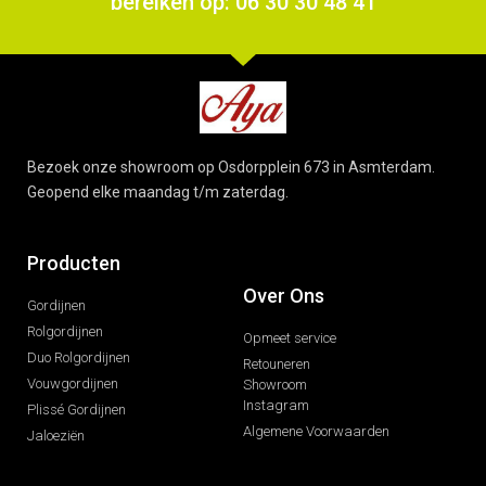
bereiken op: 06 30 30 48 41
Bezoek onze showroom op Osdorpplein 673 in Asmterdam.
Geopend elke maandag t/m zaterdag.
Producten
Over Ons
Gordijnen
Rolgordijnen
Opmeet service
Duo Rolgordijnen
Retouneren
Vouwgordijnen
Showroom
Instagram
Plissé Gordijnen
Algemene Voorwaarden
Jaloeziën