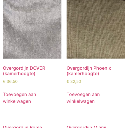
Overgordijn DOVER
Overgordijn Phoenix
(kamerhoogte)
(kamerhoogte)
€
36,50
€
32,50
Toevoegen aan
Toevoegen aan
winkelwagen
winkelwagen
Overgordijn Rome
Overgordijn Miami