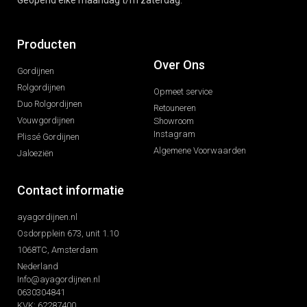
Producten
Over Ons
Gordijnen
Rolgordijnen
Opmeet service
Duo Rolgordijnen
Retouneren
Vouwgordijnen
Showroom
Instagram
Plissé Gordijnen
Algemene Voorwaarden
Jaloeziën
Contact informatie
ayagordijnen.nl
Osdorpplein 673, unit 1.10
1068TC, Amsterdam
Nederland
Info@ayagordijnen.nl
0630304841
KVK: 62287400