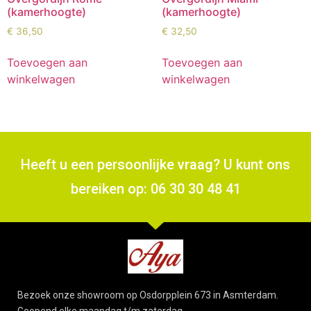
(kamerhoogte)
(kamerhoogte)
€
36,50
€
32,50
Toevoegen aan
Toevoegen aan
winkelwagen
winkelwagen
Heeft u een persoonlijke vraag? U kunt ons
bereiken op: 06 30 30 48 41
Bezoek onze showroom op Osdorpplein 673 in Asmterdam.
Geopend elke maandag t/m zaterdag.