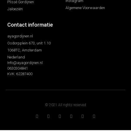
Instagram
Plissé Gordijnen
Algemene Voorwaarden
Jaloeziën
Contact informatie
ayagordijnen.nl
Osdorpplein 673, unit 1.10
1068TC, Amsterdam
Nederland
Info@ayagordijnen.nl
0630304841
KVK: 62287400
© 2021 All rights reserved