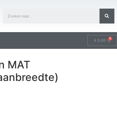
€
0,00
jn MAT
aanbreedte)