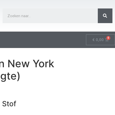
€
0,00
jn New York
gte)
 Stof