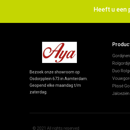
Heeft u een 
Produc
Gordijnen
Rolgordij
Duo Rolg
Bezoek onze showroom op
Vouwgord
Osdorpplein 673 in Asmterdam.
Geopend elke maandag t/m
Plissé Go
zaterdag.
Jaloeziën
© 2021 All rights reserved