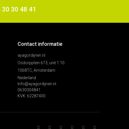
6 30 30 48 41
Contact informatie
ayagordijnen.nl
Osdorpplein 673, unit 1.10
1068TC, Amsterdam
Nederland
Info@ayagordijnen.nl
0630304841
KVK: 62287400