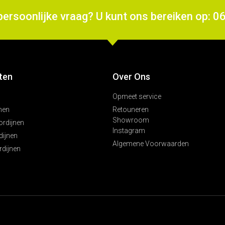
persoonlijke vraag? U kunt ons bereiken op: 0
ten
Over Ons
Opmeet service
nen
Retouneren
Showroom
ordijnen
Instagram
ijnen
Algemene Voorwaarden
rdijnen