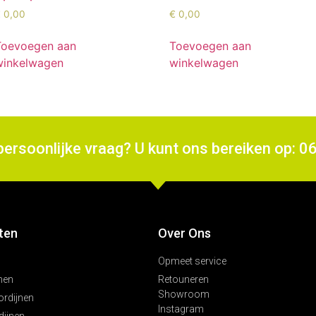
€
0,00
€
0,00
Toevoegen aan
Toevoegen aan
winkelwagen
winkelwagen
persoonlijke vraag? U kunt ons bereiken op: 0
ten
Over Ons
Opmeet service
nen
Retouneren
Showroom
ordijnen
Instagram
ijnen