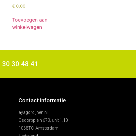
€
0,00
Toevoegen aan
winkelwagen
6 30 30 48 41
Contact informatie
ayagordijnen.nl
Osdorpplein 673, unit 1.10
1068TC, Amsterdam
Nederland