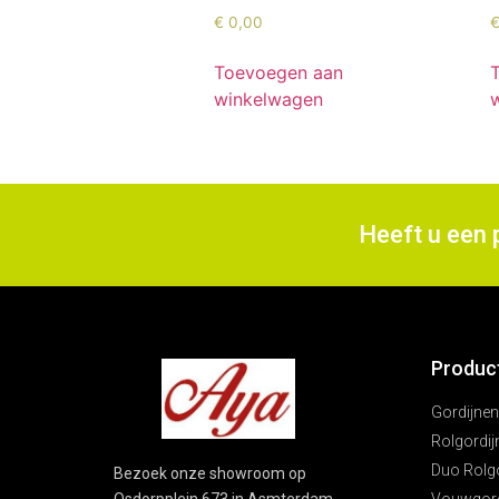
€
0,00
Toevoegen aan
winkelwagen
Heeft u een 
Produc
Gordijnen
Rolgordij
Duo Rolg
Bezoek onze showroom op
Vouwgord