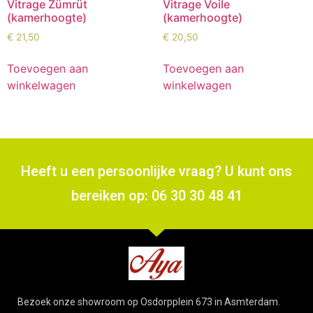
Vitrage Zümrüt
Vitrage Voile
(kamerhoogte)
(kamerhoogte)
€
21,50
€
20,50
Toevoegen aan
Toevoegen aan
winkelwagen
winkelwagen
Heeft u een persoonlijke vraag? U kunt ons
bereiken op: 06 30 30 48 41
Bezoek onze showroom op Osdorpplein 673 in Asmterdam.