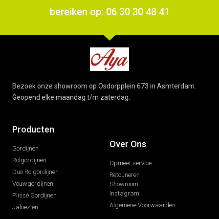
bereiken op: 06 30 30 48 41
Bezoek onze showroom op Osdorpplein 673 in Asmterdam.
Geopend elke maandag t/m zaterdag.
Producten
Over Ons
Gordijnen
Rolgordijnen
Opmeet service
Duo Rolgordijnen
Retouneren
Vouwgordijnen
Showroom
Instagram
Plissé Gordijnen
Algemene Voorwaarden
Jaloeziën