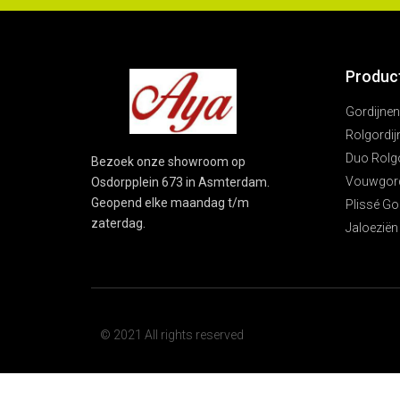
Produc
Gordijnen
Rolgordij
Duo Rolg
Bezoek onze showroom op
Vouwgord
Osdorpplein 673 in Asmterdam.
Geopend elke maandag t/m
Plissé Go
zaterdag.
Jaloeziën
© 2021 All rights reserved