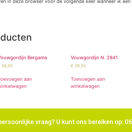
ren in deze browser voor de volgende keer wanneer ik een r
oducten
Vouwgordijn Bergama
Vouwgordijn N. 2841
€
38,50
€
39,50
Toevoegen aan
Toevoegen aan
winkelwagen
winkelwagen
persoonlijke vraag? U kunt ons bereiken op: 0