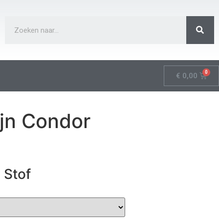
€
0,00
jn Condor
 Stof