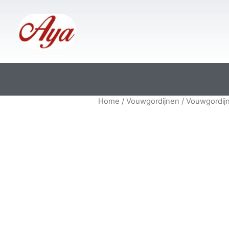
Home
/
Vouwgordijnen
/ Vouwgordij