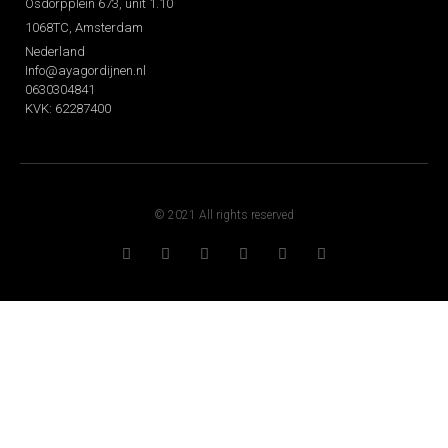
Osdorpplein 673, unit 1.10
1068TC, Amsterdam
Nederland
Info@ayagordijnen.nl
0630304841
KVK: 62287400
© 2021 All rights reserved