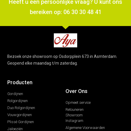
Heeft u een persoonlijke vraag? U kunt ons
bereiken op: 06 30 30 48 41
Bezoek onze showroom op Osdorpplein 673 in Asmterdam.
Geopend elke maandag t/m zaterdag.
Producten
Over Ons
Gordijnen
Rolgordijnen
Opmeet service
Duo Rolgordijnen
Retouneren
Vouwgordijnen
Showroom
Instagram
Plissé Gordijnen
Algemene Voorwaarden
Jaloeziën