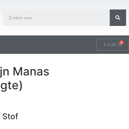
€
0,00
jn Manas
gte)
 Stof