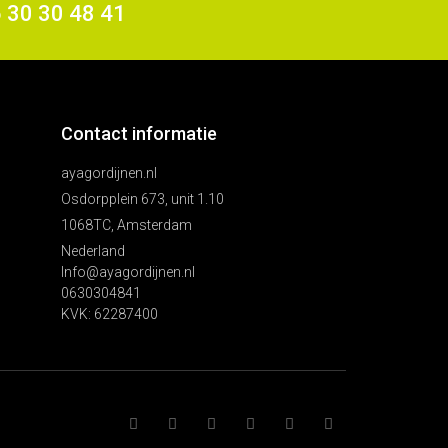
6 30 30 48 41
Contact informatie
ayagordijnen.nl
Osdorpplein 673, unit 1.10
1068TC, Amsterdam
Nederland
Info@ayagordijnen.nl
0630304841
KVK: 62287400