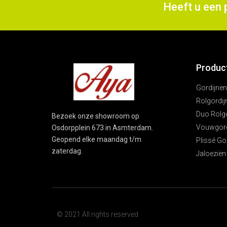
Heeft u een 
Produc
Gordijnen
Rolgordij
Duo Rolg
Bezoek onze showroom op
Vouwgord
Osdorpplein 673 in Asmterdam.
Geopend elke maandag t/m
Plissé Go
zaterdag.
Jaloeziën
© 2021 All rights reserved