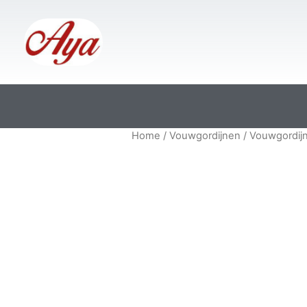
Home
/
Vouwgordijnen
/ Vouwgordij