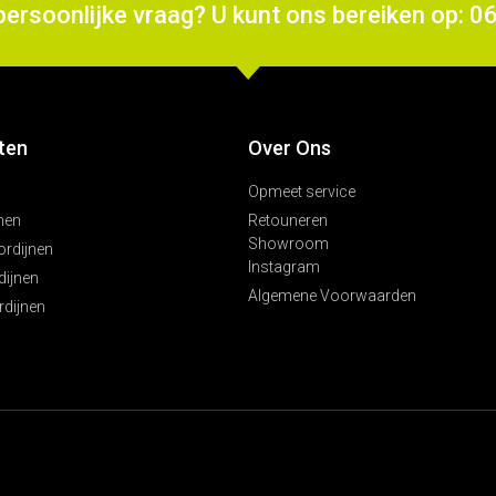
persoonlijke vraag? U kunt ons bereiken op: 0
ten
Over Ons
Opmeet service
nen
Retouneren
Showroom
ordijnen
Instagram
ijnen
Algemene Voorwaarden
rdijnen