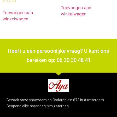
€
32,50
Toevoegen aan
Toevoegen aan
winkelwagen
winkelwagen
Heeft u een persoonlijke vraag? U kunt ons
bereiken op: 06 30 30 48 41
Bezoek onze showroom op Osdorpplein 673 in Asmterdam.
Geopend elke maandag t/m zaterdag.