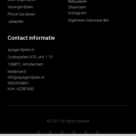
Retouneren
Vouwgordijnen
Showroom
Instagram
Plissé Gordijnen
Algemene Voorwaarden
Jaloeziën
Contact informatie
ayagordijnen.nl
Osdorpplein 673, unit 1.10
1068TC, Amsterdam
Nederland
Info@ayagordijnen.nl
0630304841
KVK: 62287400
© 2021 All rights reserved