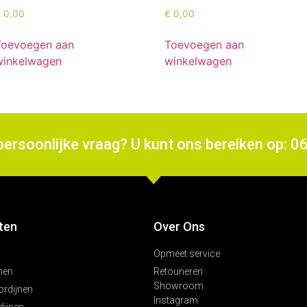
€
0,00
€
0,00
Toevoegen aan
Toevoegen aan
winkelwagen
winkelwagen
persoonlijke vraag? U kunt ons bereiken op: 0
ten
Over Ons
Opmeet service
nen
Retouneren
Showroom
ordijnen
Instagram
ijnen