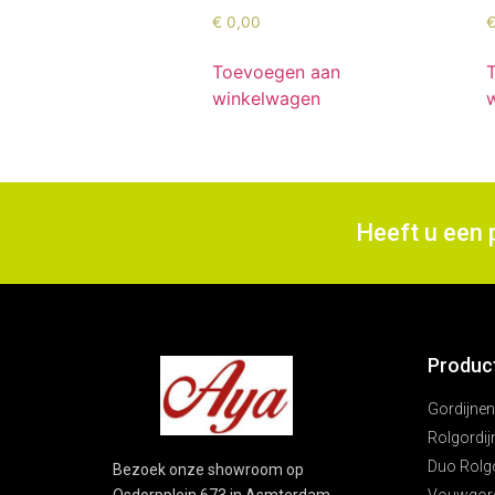
€
0,00
Toevoegen aan
winkelwagen
Heeft u een 
Produc
Gordijnen
Rolgordij
Duo Rolg
Bezoek onze showroom op
Vouwgord