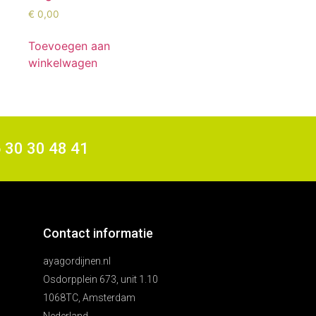
€
0,00
Toevoegen aan
winkelwagen
6 30 30 48 41
Contact informatie
ayagordijnen.nl
Osdorpplein 673, unit 1.10
1068TC, Amsterdam
Nederland