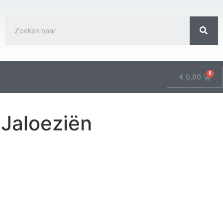
€
0,00
Jaloeziën