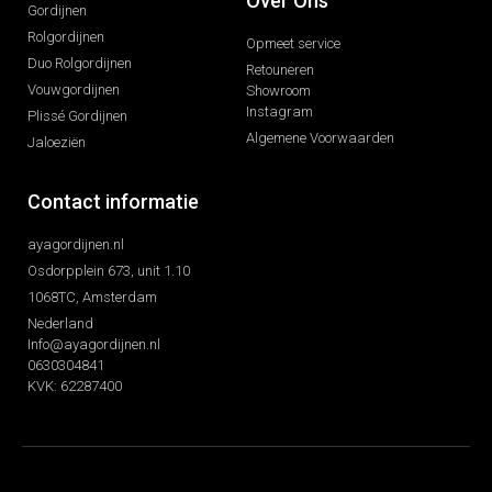
Over Ons
Gordijnen
Rolgordijnen
Opmeet service
Duo Rolgordijnen
Retouneren
Vouwgordijnen
Showroom
Instagram
Plissé Gordijnen
Algemene Voorwaarden
Jaloeziën
Contact informatie
ayagordijnen.nl
Osdorpplein 673, unit 1.10
1068TC, Amsterdam
Nederland
Info@ayagordijnen.nl
0630304841
KVK: 62287400